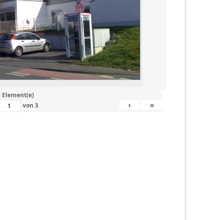
 Element(e)
›
»
von
3