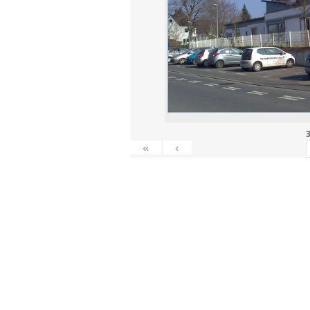
3
«
‹