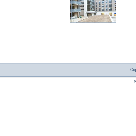
Cop
P