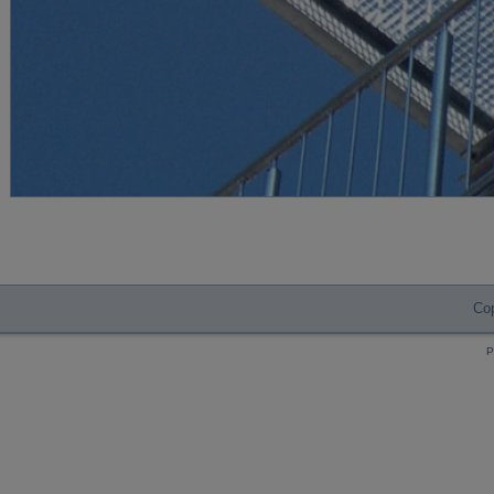
Statiker teamkl kinzer+lindenberg Baustati
Cop
P